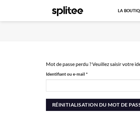
Passer
LA BOUTI
au
contenu
Mot de passe perdu ? Veuillez saisir votre i
Obligatoire
Identifiant ou e-mail
*
RÉINITIALISATION DU MOT DE PAS