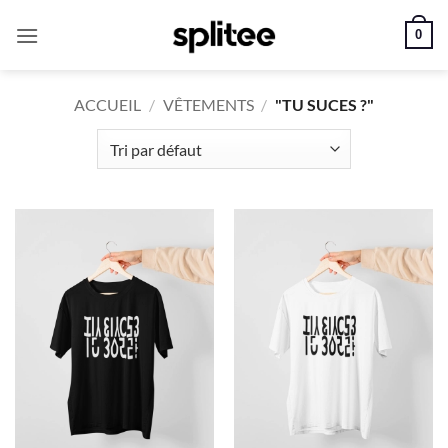
Passer
0
au
contenu
ACCUEIL
/
VÊTEMENTS
/
"TU SUCES ?"